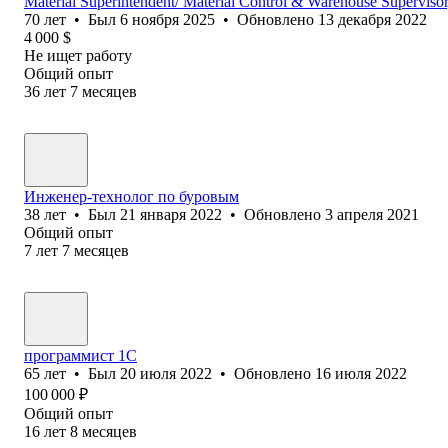
Material Superintendent/ Material Control & Warehouse Supervisor
70
лет
•
Был
6 ноября 2025
•
Обновлено
13 декабря 2022
4 000
$
Не ищет работу
Общий опыт
36
лет
7
месяцев
Инженер-технолог по буровым
38
лет
•
Был
21 января 2022
•
Обновлено
3 апреля 2021
Общий опыт
7
лет
7
месяцев
программист 1С
65
лет
•
Был
20 июля 2022
•
Обновлено
16 июля 2022
100 000
₽
Общий опыт
16
лет
8
месяцев