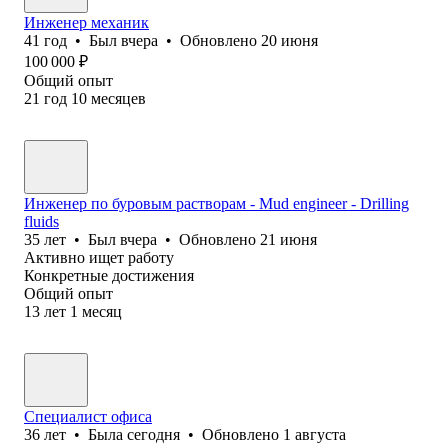
Инженер механик
41
год
•
Был
вчера
•
Обновлено
20 июня
100 000
₽
Общий опыт
21
год
10
месяцев
Инженер по буровым растворам - Mud engineer - Drilling
fluids
35
лет
•
Был
вчера
•
Обновлено
21 июня
Активно ищет работу
Конкретные достижения
Общий опыт
13
лет
1
месяц
Специалист офиса
36
лет
•
Была
сегодня
•
Обновлено
1 августа