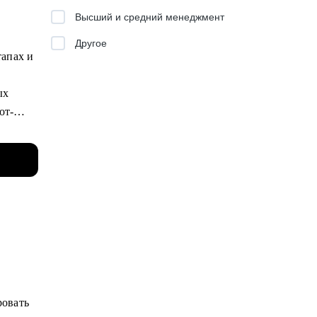
Высший и средний менеджмент
Другое
тапах и
ых
от-
 в
 по
азовые
аговым
 Middle.
ления,
ровать
исы.