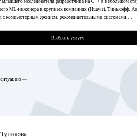
т младшего исследователя разработчика на C++ в небольшом ста
мпаниях.
щего ML-инженера в крупных компаниях (Huawei, Тинькофф, А
 написать сильное резюме, которое приведет вас к офферу.
ал с компьютерным зрением, рекомендательными системами,
у индивидуальный план развития карьеры/навыков.
еским ML, NLP и LLM. Участвовал во внедрении сложных ML-
у подготовиться к собеседованию и получить оффер.
 в продакшн, публикации и написание статей в международны
писать тесты на Python. Помогу стартануть автоматизацию на в
Выбрать услугу
х.
.
ник в центральном университете, преподаватель на курсах ВК 
вы тимлид, помогу организовать командные процессы, улучшить
ф Образования. Лектор и куратор на образовательных сменах в
ействие с бизнесом, презентовать результаты работы команды.
итете.
жу, как организовать процесс найма в команду.
 100+ собеседований по Python/ML/DL/System Design/Behavioral/f
ю ситуацию —
й - знаю, как оценить кандидата и что важно для нанимающей 
гу помочь:
ые компании.
рам по тестированию / QA (junior, middle, senior, lead).
трел 100+ резюме для найма.
кто только собирается начать работать в области QA или в IT.
 Leetcode, рейтинг Codeforces 2000, Kaggle Master, двухкратный
то не может найти первую работу в IT.
ель Цифрового Прорыва, Золотой медалист Я-Профессионал.
то зашел в тупик в плане карьеры/уперся в потолок.
то столкнулся со сложной задачей на проекте.
омогу:
Тупикова
и текущие навыки, фиксируем сильные/слабые стороны.