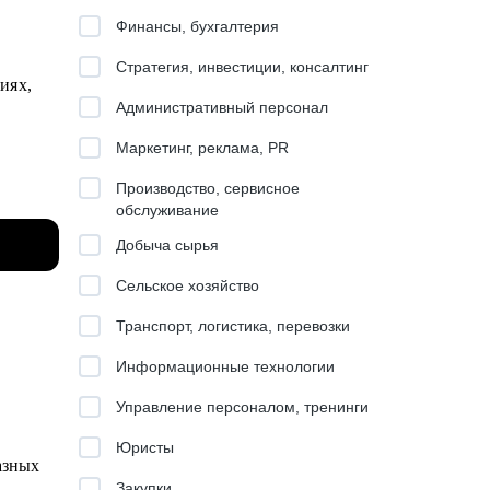
Финансы, бухгалтерия
Стратегия, инвестиции, консалтинг
иях,
Административный персонал
Маркетинг, реклама, PR
Производство, сервисное
обслуживание
Добыча сырья
 WEB,
Сельское хозяйство
висов),
Транспорт, логистика, перевозки
Информационные технологии
ов в
Управление персоналом, тренинги
Юристы
азных
работы
Закупки