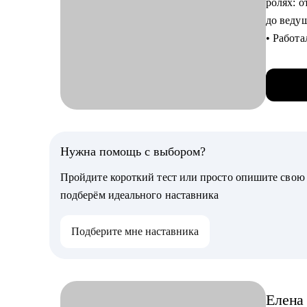
ролях: о
в IT-ко
до веду
• Помогу
• Работ
• Напиш
классич
• Помог
решений
• Научу 
журнала
проекте
• Настав
• Если 
Тинькоф
взаимод
Универс
Нужна помощь с выбором?
• Расска
• Провел
Пройдите короткий тест или просто опишите сво
командо
Кому мо
подберём идеального наставника
в крупн
• Инжене
• Отсмо
• Всем, 
Подберите мне наставника
• Топ-2%
• Тем, к
победит
• Тем, к
• Тем, к
С чем п
Елена
• Цели 