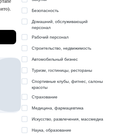
ртапе
вито).
Безопасность
Домашний, обслуживающий
персонал
х
ашем
Рабочий персонал
и
Строительство, недвижимость
 Сириус
Автомобильный бизнес
Туризм, гостиницы, рестораны
it с
стороны
Спортивные клубы, фитнес, салоны
красоты
Страхование
Медицина, фармацевтика
Искусство, развлечения, массмедиа
Наука, образование