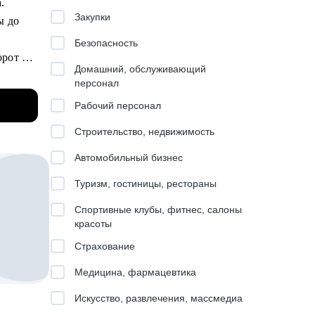
a.
Закупки
ы до
и
Безопасность
рот в 4
их
Домашний, обслуживающий
персонал
орые
Рабочий персонал
Строительство, недвижимость
Автомобильный бизнес
ее 90 %
Туризм, гостиницы, рестораны
оранов.
Спортивные клубы, фитнес, салоны
 (120
красоты
Страхование
и
Медицина, фармацевтика
Искусство, развлечения, массмедиа