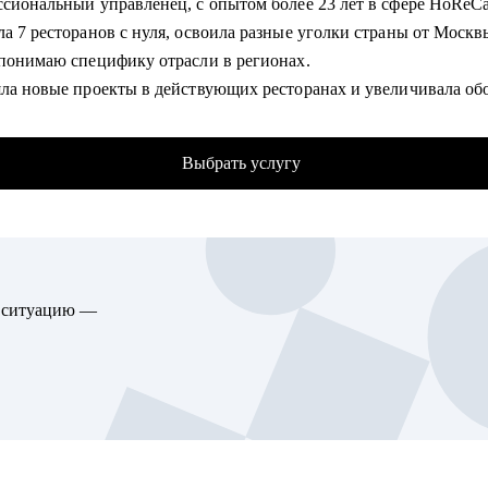
ссиональный управленец, с опытом более 23 лет в сфере HoReC
поиска
а 7 ресторанов с нуля, освоила разные уголки страны от Москв
 проходить интервью и грамотно презентовать работодателю сво
 понимаю специфику отрасли в регионах.
яла новые проекты в действующих ресторанах и увеличивала обо
у сменить карьерный вектор и выбрать профессию с учетом ваш
алаживала собственное производство.
 сторон и интересов
ила и отправила во взрослую жизнь более 30 управленцев, кот
ржу в успешном старте карьеры или после перерыва в работе
Выбрать услугу
развились в ресторанной сфере и работают по сей день.
 4 предприятия из убыточности, сформировала с нуля более 20
гу помочь:
нных команд.
Ca
казатель укомплектованности на всех предприятиях всегда бол
В2С / B2G торговля, в том числе e-commerce
ейчас. Я знаю, где брать кадры и что с ними делать).
ика (складская, транспортная), ВЭД, транспорт (обслуживание,
ю ситуацию —
ла более 300 собеседований с менеджерами и управленцами рест
тация, продажи), закупки/тендеры
ла пандемию с плюсовым результатом и сохранила всю команду
уатации недвижимости и АХО
).
ование
 управляю ресторанным направлением отельяMirotel: ресторан 
ление персоналом
ый зал "Аджикинежаль", Tom Yam Bar.
 в beauty-индустрии
сфера
омогу: