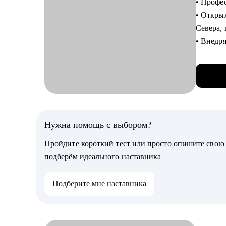
• Профе
каналы 
• Открыл
• Научу
Севера,
навыки
• Внедр
• Помог
раза, н
сильных
• Выраст
• Подде
успешно 
• Вывела
Кому мо
рестора
• HoRe
• Мой по
Нужна помощь с выбором?
• В2В / 
и даже с
• логист
Пройдите короткий тест или просто опишите сво
• Прове
эксплуа
подберём идеального наставника
• Прожи
• экспл
человек
• образ
Подберите мне наставника
• Сейчас
• управ
банкетн
• услуги
• event-
С чем п