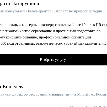
рита
Патарушина
ый консультант / Резюмерайтер / Эксперт по профориентации
ссиональный карьерный эксперт, с опытом более 10 лет в HR с
е психологическое образование и профильная подготовка по
ому консультированию, профессиональной ориентации
 2500 подготовленных резюме для всех уровней менеджмента и
нных консультаций для выхода на рынок и успешного прохожде
ований
Выбрать услугу
ный опыт профориентационной работы, помощи в смене карье
, выявления сильных сторон и приоритетов для построения усп
ионального пути
а
Кошелева
омогу:
влю эффективное резюме и сопроводительное письмо, выделю и
 преподнесу ваши достижения
ботаю успешную стратегию выхода на рынок, помогу сформиров