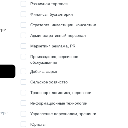
Розничная торговля
Финансы, бухгалтерия
Стратегия, инвестиции, консалтинг
фере
Административный персонал
Маркетинг, реклама, PR
Производство, сервисное
ния
обслуживание
Добыча сырья
рного
ешного
Сельское хозяйство
Транспорт, логистика, перевозки
Информационные технологии
Операционный директор ресторанного направления в Mirotel / ex-Росинтерс Ресторантс
Управление персоналом, тренинги
Юристы
ать