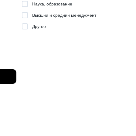
Наука, образование
ть).
Высший и средний менеджмент
Другое
т
ьких
боту
лжность
ьерного
декс,
какие из
в