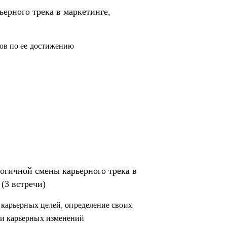
синдром самозванца
ьерного трека в маркетинге,
нов по ее достижению
ваниях и стратегии
звитию. Если вам нужно пересобрать
верить в себя или сделать непростой выбор,
 реализовать – приходите.
тересно.
логичной смены карьерного трека в
(3 встречи)
а карьерных целей, определение своих
ии карьерных изменений