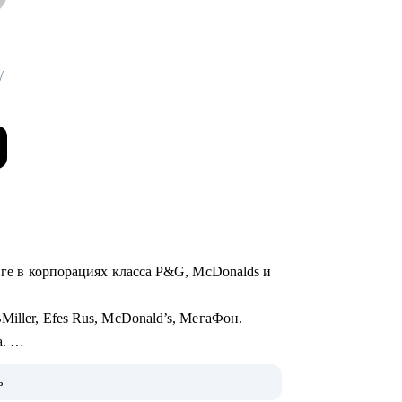
/
инге в корпорациях класса P&G, McDonalds и
iller, Efes Rus, McDonald’s, МегаФон.
а.
ла новую работу и адаптировалась, нанимала
ь
цессы, формулировала стратегии и