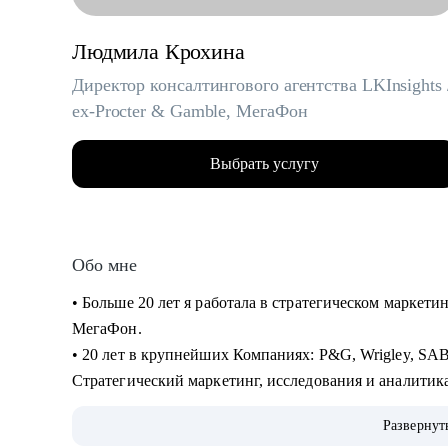
Людмила Крохина
Директор консалтингового агентства LKInsights 
ex-Procter & Gamble, МегаФон
Выбрать услугу
Обо мне
• Больше 20 лет я работала в стратегическом маркет
МегаФон.
• 20 лет в крупнейших Компаниях: P&G, Wrigley, SABM
Стратегический маркетинг, исследования и аналитик
• Училась сама и развивала своих сотрудников, иска
Развернут
и оптимизировала, запускала проекты и строила про