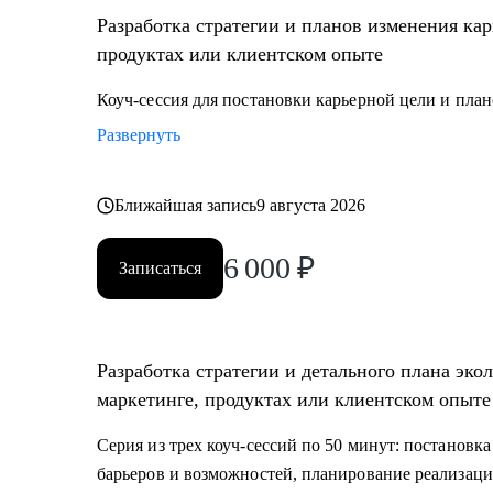
• Найти в себе объективную ценность, проработать 
Разработка стратегии и планов изменения кар
• Подготовиться к руководящей роли
продуктах или клиентском опыте
• Экологично пройти процесс увольнения
• Разобраться в подразделениях маркетинга
Коуч-сессия для постановки карьерной цели и пла
Развернуть
Кому могу помочь:
• Специалистам всех уровней в маркетинге, исследо
• Руководителям бизнеса и отдельных подразделений
Ближайшая запись
9 августа 2026
6 000
₽
Сегодня я – ментор и коуч по профессиональному ра
Записаться
карьерные цели и сформировать стратегию, заново по
составить реалистичный план и найти мотивацию его
Не факт, что будет просто. Но будет эффективно и ин
Разработка стратегии и детального плана эко
маркетинге, продуктах или клиентском опыте 
Серия из трех коуч-сессий по 50 минут: постановк
барьеров и возможностей, планирование реализац