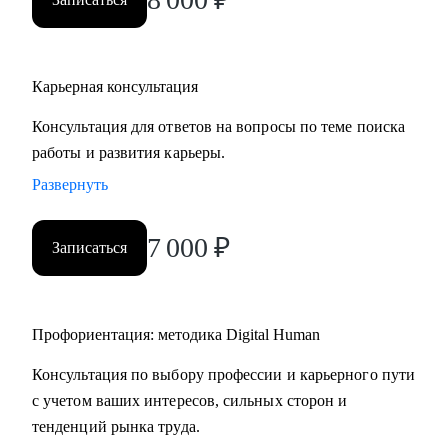
карьерных кризисов
Кому могу помочь:
Карьерная консультация
• Руководителям высшего звена и Директорам
(Операционный директор, Коммерческий директор,
Консультация для ответов на вопросы по теме поиска
Директор по: HR, Управлению цепочками поставок
работы и развития карьеры.
(Supply Chain), Электронной коммерции (E-commerce)
Развернуть
• Менеджерам среднего звена: Руководители отделов,
Региональные и Территориальные менеджеры, HR бизнес-
7 000
₽
Записаться
партнеры (HRBP)
• Ведущим специалистам и ключевым экспертам:
Специалисты по закупкам/ВЭД, Логисты, Аналитики,
Бухгалтеры, Финансовые менеджеры, Маркетологи,
Профориентация: методика Digital Human
Менеджеры по продажам, Торговые представители
Консультация по выбору профессии и карьерного пути
• Операционному и Торговому персоналу: Продавцы-
с учетом ваших интересов, сильных сторон и
консультанты, Кассиры, Складские работники,
тенденций рынка труда.
Администраторы