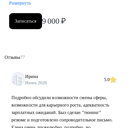
• Начинающим специалистам (Ассистенты, Младшие
Развернуть
менеджеры (Junior), Выпускники ВУЗов)
9 000
₽
Записаться
Постоянно повышаю квалификацию через тренинги по
актуальным HR-технологиям и профориентации
Веду профильный канал, где делюсь практическими
кейсами и аналитикой в сфере карьерного развития
Отзывы
77
Моя миссия — привести вас туда, где ваша деятельность
Ирина
приносит не только финансовый результат, но и личное
5.0
Июнь 2026
удовлетворение, стирая грань между «работой» и «делом
по душе»
Подробно обсудили возможности смены сферы,
возможности для карьерного роста, адекватность
зарплатных ожиданий. Был сделан "тюнинг"
резюме и подготовлено сопроводительное письмо.
Елена очень дружелюбно, подробно, но