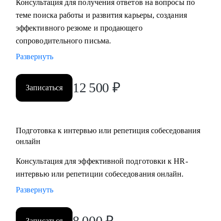
Консультация для получения ответов на вопросы по
• Подготовлю вас к собеседованию и дам практические
теме поиска работы и развития карьеры, создания
рекомендации для успешного ведения сложных
эффективного резюме и продающего
переговоров, в том числе о зарплате и условиях
сопроводительного письма.
• Помогу осознанно сменить профессию или найти ту роль
Развернуть
в карьере, которая принесет вам максимальную
реализацию и доход
12 500
₽
Записаться
• Предоставлю экспертную поддержку, если вас уволили.
Разработаю быструю и эффективную стратегию поиска
новой работы
• Проведу анализ ваших сильных сторон и уникального
Подготовка к интервью или репетиция собеседования
опыта, чтобы вы обоснованно получили повышение и
онлайн
стали лучшим кандидатом в команде
Консультация для эффективной подготовки к HR-
• Разработаю личный пошаговый план (дорожную карту)
интервью или репетиции собеседования онлайн.
для быстрого и успешного перехода на новую, более
Развернуть
высокую должность
• Восстановлю вашу мотивацию и предоставлю
проверенные методики для преодоления выгорания и
8 000
₽
Записаться