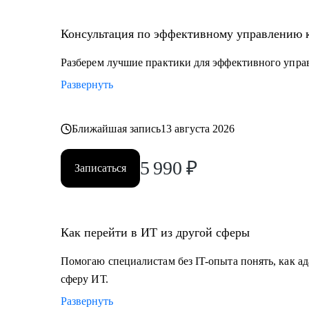
• Специалистам с опытом, которые хотят перейти на
• Руководителям проектных офисов, которым нужно 
Консультация по эффективному управлению 
команду.
Разберем лучшие практики для эффективного упра
Мы вместе сможем индивидуально разобрать практи
Развернуть
на проектах. А если ты новичок и только определяешь
самые востребованные профессии в сфере ИТ, расска
Ближайшая запись
13 августа 2026
5 990
₽
Записаться
Как перейти в ИТ из другой сферы
Помогаю специалистам без IT-опыта понять, как ад
сферу ИТ.
Развернуть