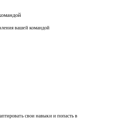
 новый уровень или поменять направление.
структурировать процессы и масштабировать
командой
вления вашей командой
чески любую проблему, возникающую у тебя
ся с выбором, я проведу для тебя обзор на
жу про лайфхаки и особенности работы.
аптировать свои навыки и попасть в