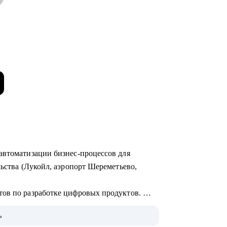
автоматизации бизнес-процессов для
льства (Лукойл, аэропорт Шереметьево,
тов по разработке цифровых продуктов.
едрения систем на базе искусственного
ь