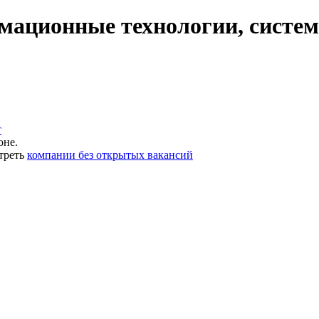
ационные технологии, системн
т
оне.
треть
компании без открытых вакансий