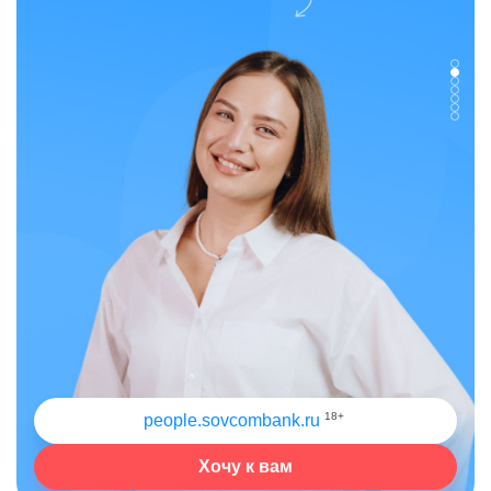
18+
people.sovcombank.ru
Хочу к вам