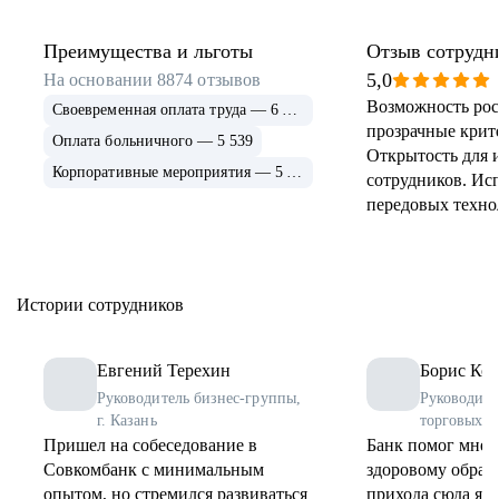
Преимущества и льготы
Отзыв сотрудн
5,0
На основании
8874
отзывов
Возможность рос
Своевременная оплата труда — 6 915
прозрачные крит
Оплата больничного — 5 539
Открытость для 
Корпоративные мероприятия — 5 339
сотрудников. Ис
передовых техно
применение и ра
инструментов. 
соцпрограммы дл
Истории сотрудников
Евгений Терехин
Борис Коз
Руководитель бизнес-группы,
Руководите
г. Казань
торговых о
Пришел на собеседование в
Банк помог мне 
Совкомбанк с минимальным
здоровому образу
опытом, но стремился развиваться
прихода сюда я 