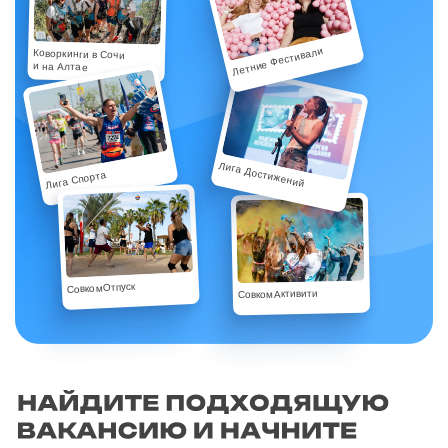
Летние Фестивали
Коворкинги в Сочи
и на Алтае
Лига Достижений
Лига Спорта
СовкомОтпуск
СовкомАктивити