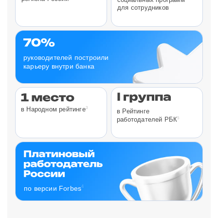
для сотрудников
руководителей построили
карьеру внутри банка
3
в Народном рейтинге
в Рейтинге
5
работодателей РБК
4
по версии Forbes