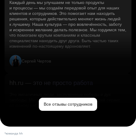
Каждый день мы улучшаем не только продукты
и процессы — мы создаём передовой опыт для наших
клиентов и сотрудников. Это помогает нам находить
решения, которые действительно меняют жизнь людей
к лучшему. Наша культура — про вовлечённость, заботу
и искреннее желание делать полезное. Мы гордимся тем,
что помогаем крутым компаниям и классным
специалистам находить друг друга. Быть частью таких
изменений по‑настоящему вдохновляет.
Сергей Чертов
hh.ru — это не просто работа
Это эмпатичные люди, заслуженные победы и дух
свободы. Мы помогаем миру и создаём лучший сервис
Все отзывы сотрудников
по поиску работы в стране.
Ольга Емельянова
*команда hh