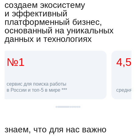
создаем экосистему
и эффективный
платформенный бизнес,
основанный на уникальных
данных и технологиях
4,5
20
сотруд
средняя оценка hh.ru как работодателя **
в hh.ru
знаем, что для нас важно