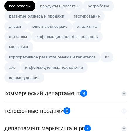
все отделы
продукты и проекты
разработка
развитие бизнеса и продажи
тестирование
дизайн
клиентский сервис
аналитика
финансы
информационная безопасность
маркетинг
корпоративное развитие рынков и капиталов
hr
axo
информационные технологии
юриспруденция
коммерческий департамент
9
Менеджер по работе с ключевыми клиентами (КАМ)
телефонные продажи
8
HeadHunter::Коммерческий департамент
сегодня
Менеджер по продажам в сегменте малого и среднего
департамент маркетинга и pr
з/п не указана
7