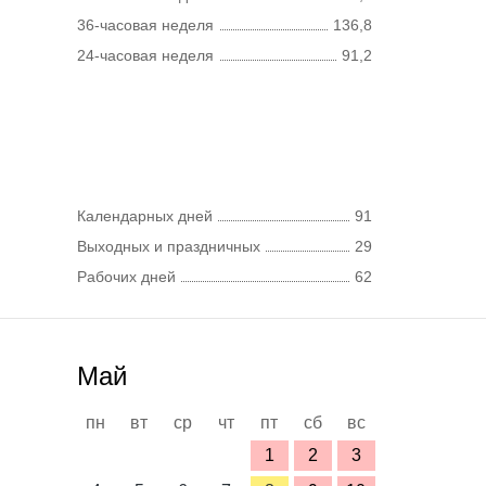
36-часовая неделя
136,8
24-часовая неделя
91,2
Календарных дней
91
Выходных и праздничных
29
Рабочих дней
62
Май
пн
вт
ср
чт
пт
сб
вс
1
2
3