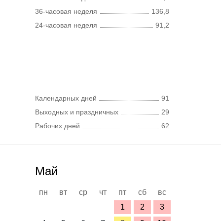
36-часовая неделя
136,8
24-часовая неделя
91,2
Календарных дней
91
Выходных и праздничных
29
Рабочих дней
62
Май
пн
вт
ср
чт
пт
сб
вс
1
2
3