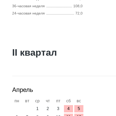
36-часовая неделя
108,0
24-часовая неделя
72,0
II квартал
Апрель
пн
вт
ср
чт
пт
сб
вс
1
2
3
4
5