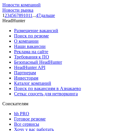
Новости компаний
Новости рынка
1
2
3
4
5
6
7
8
9
10
11
...
47
дальше
HeadHunter
Размещение вакансий
Поиск по резюме
О компании
Наши вакансии
Реклама на сайте
Требования к ПО
Безопасный HeadHunter
HeadHunter API
Партнерам
Инвесторам
Каталог компаний
Поиск по вакансиям в Азнакаево
Сетка: соцсеть для нетворкинга
Соискателям
hh PRO
Готовое резюме
Все сервисы
Хочу у вас работать