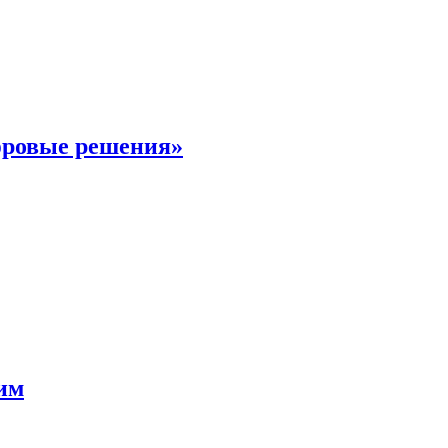
фровые решения»
мим