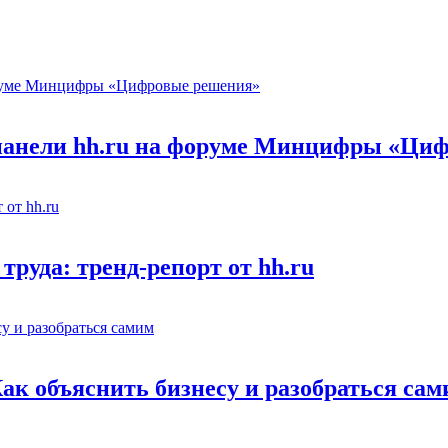
 панели hh.ru на форуме Минцифры «Ци
труда: тренд-репорт от hh.ru
Как объяснить бизнесу и разобраться са