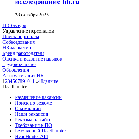
исследование hh.ru
28 октября 2025
HR-беседы
Управление персоналом
Поиск персонала
Собеседования
HR-маркетинг
Бренд работодателя
Оценка и развитие навыков
Трудовое право
Обновления
Автоматизация HR
1
2
3
4
5
6
7
8
9
10
11
...
48
дальше
HeadHunter
Размещение вакансий
Поиск по резюме
О компании
Наши вакансии
Реклама на сайте
Требования к ПО
Безопасный HeadHunter
HeadHunter API