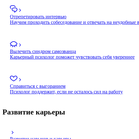
Отрепетировать интервью
Научим проходить собеседование и отвечать на неудобные
Вылечить синдром самозванца
Карьерный психолог поможет чувствовать себя увереннее
Справиться с выгоранием
Психолог поддержит, если не осталось сил на работу
Развитие карьеры
Развитие навыков и карьеры