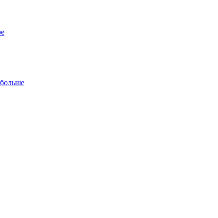
ре
 больше