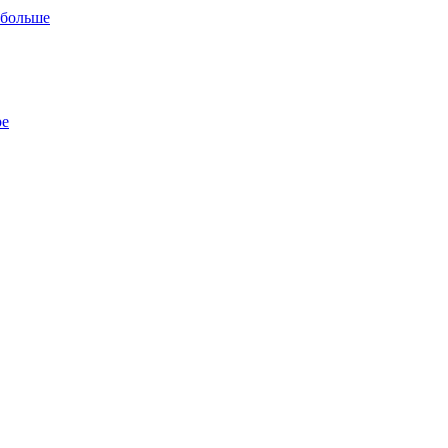
 больше
ре