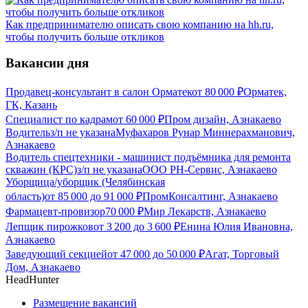
Как предпринимателю описать свою компанию на hh.ru,
чтобы получить больше откликов
Вакансии дня
Продавец-консультант в салон Орматек
от
80 000
₽
Орматек,
ГК, Казань
Специалист по кадрам
от
60 000
₽
Пром дизайн, Азнакаево
Водитель
з/п не указана
Муфахаров Рунар Миннерахманович,
Азнакаево
Водитель спецтехники - машинист подъёмника для ремонта
скважин (КРС)
з/п не указана
ООО РН-Сервис, Азнакаево
Уборщица/уборщик (Челябинская
область)
от
85 000
до
91 000
₽
ПромКонсалтинг, Азнакаево
Фармацевт-провизор
70 000
₽
Мир Лекарств, Азнакаево
Лепщик пирожков
от
3 200
до
3 600
₽
Енина Юлия Ивановна,
Азнакаево
Заведующий секцией
от
47 000
до
50 000
₽
Агат, Торговый
Дом, Азнакаево
HeadHunter
Размещение вакансий