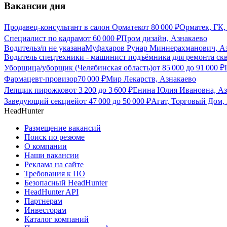
Вакансии дня
Продавец-консультант в салон Орматек
от
80 000
₽
Орматек, ГК,
Специалист по кадрам
от
60 000
₽
Пром дизайн, Азнакаево
Водитель
з/п не указана
Муфахаров Рунар Миннерахманович, А
Водитель спецтехники - машинист подъёмника для ремонта ск
Уборщица/уборщик (Челябинская область)
от
85 000
до
91 000
₽
Фармацевт-провизор
70 000
₽
Мир Лекарств, Азнакаево
Лепщик пирожков
от
3 200
до
3 600
₽
Енина Юлия Ивановна, Аз
Заведующий секцией
от
47 000
до
50 000
₽
Агат, Торговый Дом,
HeadHunter
Размещение вакансий
Поиск по резюме
О компании
Наши вакансии
Реклама на сайте
Требования к ПО
Безопасный HeadHunter
HeadHunter API
Партнерам
Инвесторам
Каталог компаний