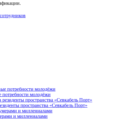
ификации.
 сотрудников
ые потребности молодёжи
резиденты пространства «Севкабель Порт»
мерами и миллениалами