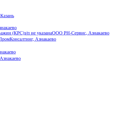
 Казань
знакаево
важин (КРС)
з/п не указана
ООО РН-Сервис, Азнакаево
ПромКонсалтинг, Азнакаево
накаево
 Азнакаево