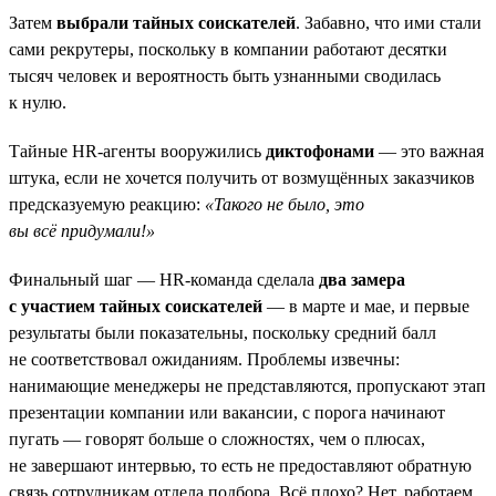
Затем
выбрали тайных соискателей
. Забавно, что ими стали
сами рекрутеры, поскольку в компании работают десятки
тысяч человек и вероятность быть узнанными сводилась
к нулю.
Тайные HR-агенты вооружились
диктофонами
— это важная
штука, если не хочется получить от возмущённых заказчиков
предсказуемую реакцию:
«Такого не было, это
вы всё придумали!»
Финальный шаг — HR-команда сделала
два замера
с участием тайных соискателей
— в марте и мае, и первые
результаты были показательны, поскольку средний балл
не соответствовал ожиданиям. Проблемы извечны:
нанимающие менеджеры не представляются, пропускают этап
презентации компании или вакансии, с порога начинают
пугать — говорят больше о сложностях, чем о плюсах,
не завершают интервью, то есть не предоставляют обратную
связь сотрудникам отдела подбора. Всё плохо? Нет, работаем