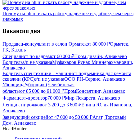
Почему на hh.ru искать работу надёжнее и удобнее, чем через
знакомых
Вакансии дня
Продавец-консультант в салон Орматек
от
80 000
₽
Орматек,
ГК, Казань
Специалист по кадрам
от
60 000
₽
Пром дизайн, Азнакаево
Водитель
з/п не указана
Муфахаров Рунар Миннерахманович,
Азнакаево
Водитель спецтехники - машинист подъёмника для ремонта
скважин (КРС)
з/п не указана
ООО РН-Сервис, Азнакаево
Уборщица/уборщик (Челябинская
область)
от
85 000
до
91 000
₽
ПромКонсалтинг, Азнакаево
Фармацевт-провизор
70 000
₽
Мир Лекарств, Азнакаево
Лепщик пирожков
от
3 200
до
3 600
₽
Енина Юлия Ивановна,
Азнакаево
Заведующий секцией
от
47 000
до
50 000
₽
Агат, Торговый
Дом, Азнакаево
HeadHunter