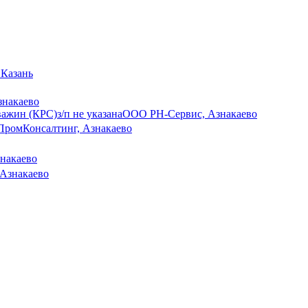
 Казань
знакаево
важин (КРС)
з/п не указана
ООО РН-Сервис, Азнакаево
ПромКонсалтинг, Азнакаево
накаево
 Азнакаево