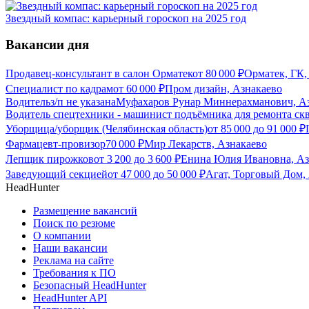
Звездный компас: карьерный гороскоп на 2025 год
Вакансии дня
Продавец-консультант в салон Орматек
от
80 000
₽
Орматек, ГК,
Специалист по кадрам
от
60 000
₽
Пром дизайн, Азнакаево
Водитель
з/п не указана
Муфахаров Рунар Миннерахманович, А
Водитель спецтехники - машинист подъёмника для ремонта ск
Уборщица/уборщик (Челябинская область)
от
85 000
до
91 000
₽
Фармацевт-провизор
70 000
₽
Мир Лекарств, Азнакаево
Лепщик пирожков
от
3 200
до
3 600
₽
Енина Юлия Ивановна, Аз
Заведующий секцией
от
47 000
до
50 000
₽
Агат, Торговый Дом,
HeadHunter
Размещение вакансий
Поиск по резюме
О компании
Наши вакансии
Реклама на сайте
Требования к ПО
Безопасный HeadHunter
HeadHunter API