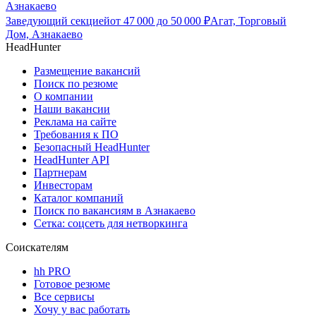
Азнакаево
Заведующий секцией
от
47 000
до
50 000
₽
Агат, Торговый
Дом, Азнакаево
HeadHunter
Размещение вакансий
Поиск по резюме
О компании
Наши вакансии
Реклама на сайте
Требования к ПО
Безопасный HeadHunter
HeadHunter API
Партнерам
Инвесторам
Каталог компаний
Поиск по вакансиям в Азнакаево
Сетка: соцсеть для нетворкинга
Соискателям
hh PRO
Готовое резюме
Все сервисы
Хочу у вас работать