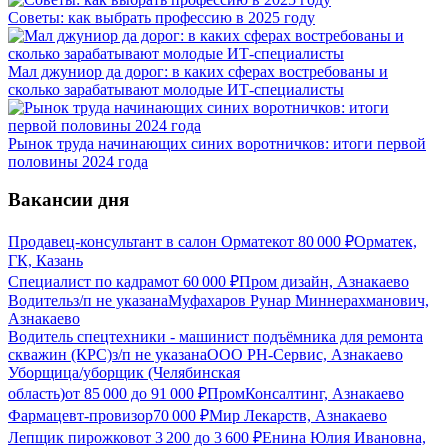
Советы: как выбрать профессию в 2025 году
Мал джуниор да дорог: в каких сферах востребованы и
сколько зарабатывают молодые ИТ-специалисты
Рынок труда начинающих синих воротничков: итоги первой
половины 2024 года
Вакансии дня
Продавец-консультант в салон Орматек
от
80 000
₽
Орматек,
ГК, Казань
Специалист по кадрам
от
60 000
₽
Пром дизайн, Азнакаево
Водитель
з/п не указана
Муфахаров Рунар Миннерахманович,
Азнакаево
Водитель спецтехники - машинист подъёмника для ремонта
скважин (КРС)
з/п не указана
ООО РН-Сервис, Азнакаево
Уборщица/уборщик (Челябинская
область)
от
85 000
до
91 000
₽
ПромКонсалтинг, Азнакаево
Фармацевт-провизор
70 000
₽
Мир Лекарств, Азнакаево
Лепщик пирожков
от
3 200
до
3 600
₽
Енина Юлия Ивановна,