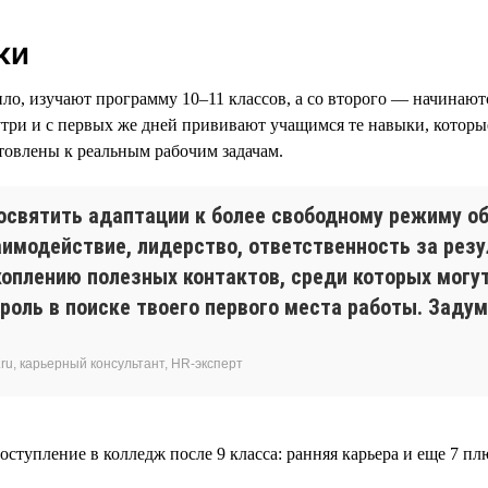
ки
ило, изучают программу 10–11 классов, а со второго — начинаю
ри и с первых же дней прививают учащимся те навыки, которые
овлены к реальным рабочим задачам.
освятить адаптации к более свободному режиму об
имодействие, лидерство, ответственность за рез
оплению полезных контактов, среди которых могут
 роль в поиске твоего первого места работы. Заду
ru, карьерный консультант, HR-эксперт