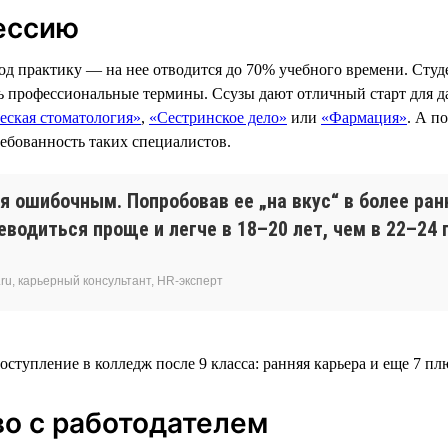
ессию
под практику — на нее отводится до 70% учебного времени. Сту
ть профессиональные термины. Ссузы дают отличный старт для 
еская стоматология»
,
«Сестринское дело»
или
«Фармация»
. А п
ебованность таких специалистов.
 ошибочным. Попробовав ее „на вкус“ в более ран
еводиться проще и легче в 18–20 лет, чем в 22–24 
ru, карьерный консультант, HR-эксперт
во с работодателем