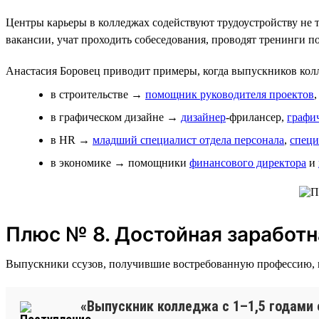
Центры карьеры в колледжах содействуют трудоустройству не т
вакансии, учат проходить собеседования, проводят тренинги п
Анастасия Боровец приводит примеры, когда выпускников кол
в строительстве →
помощник руководителя проектов
в графическом дизайне →
дизайнер
-фрилансер,
графи
в HR →
младший специалист отдела персонала
,
специ
в экономике → помощники
финансового директора
и
Плюс № 8. Достойная заработн
Выпускники ссузов, получившие востребованную профессию, м
«Выпускник колледжа с 1–1,5 годами 