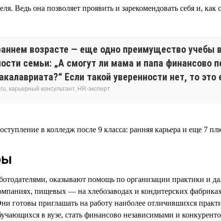
я. Ведь она позволяет проявить и зарекомендовать себя и, как 
раннем возрасте — еще одно преимущество учебы в
ности семьи: „А смогут ли мама и папа финансово
бакалавриата?“ Если такой уверенности нет, то эт
ru, карьерный консультант, HR-эксперт
ры
отодателями, оказывают помощь по организации практики и да
компаниях, пищевых — на хлебозаводах и кондитерских фабрик
и готовы приглашать на работу наиболее отличившихся практик
обучающихся в вузе, стать финансово независимыми и конкурен