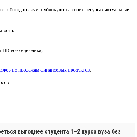
 с работодателями, публикуют на своих ресурсах актуальные
ьности:
 HR-команде банка;
джер по продажам финансовых продуктов
.
еться выгоднее студента 1–2 курса вуза без