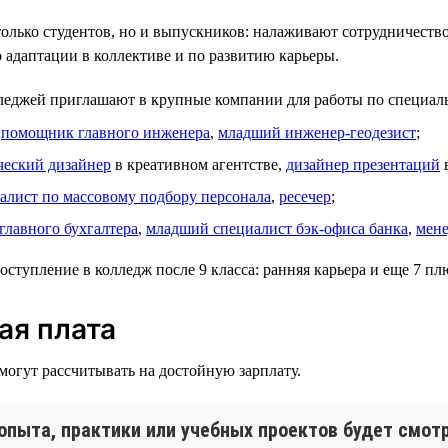
олько студентов, но и выпускников: налаживают сотрудничество
о адаптации в коллективе и по развитию карьеры.
леджей приглашают в крупные компании для работы по специал
,
помощник главного инженера
,
младший инженер-геодезист
;
ческий дизайнер
в креативном агентстве,
дизайнер презентаций
в
алист по массовому подбору персонала
,
ресечер
;
главного бухгалтера
,
младший специалист бэк-офиса банка
,
мене
ая плата
огут рассчитывать на достойную зарплату.
опыта, практики или учебных проектов будет смотр