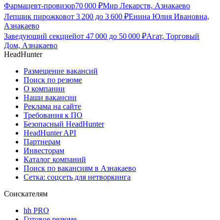
Фармацевт-провизор
70 000
₽
Мир Лекарств, Азнакаево
Лепщик пирожков
от
3 200
до
3 600
₽
Енина Юлия Ивановна,
Азнакаево
Заведующий секцией
от
47 000
до
50 000
₽
Агат, Торговый
Дом, Азнакаево
HeadHunter
Размещение вакансий
Поиск по резюме
О компании
Наши вакансии
Реклама на сайте
Требования к ПО
Безопасный HeadHunter
HeadHunter API
Партнерам
Инвесторам
Каталог компаний
Поиск по вакансиям в Азнакаево
Сетка: соцсеть для нетворкинга
Соискателям
hh PRO
Готовое резюме