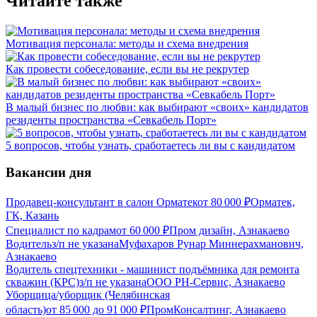
Читайте также
Мотивация персонала: методы и схема внедрения
Как провести собеседование, если вы не рекрутер
В малый бизнес по любви: как выбирают «своих» кандидатов
резиденты пространства «Севкабель Порт»
5 вопросов, чтобы узнать, сработаетесь ли вы с кандидатом
Вакансии дня
Продавец-консультант в салон Орматек
от
80 000
₽
Орматек,
ГК, Казань
Специалист по кадрам
от
60 000
₽
Пром дизайн, Азнакаево
Водитель
з/п не указана
Муфахаров Рунар Миннерахманович,
Азнакаево
Водитель спецтехники - машинист подъёмника для ремонта
скважин (КРС)
з/п не указана
ООО РН-Сервис, Азнакаево
Уборщица/уборщик (Челябинская
область)
от
85 000
до
91 000
₽
ПромКонсалтинг, Азнакаево