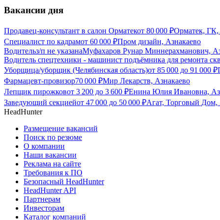
Вакансии дня
Продавец-консультант в салон Орматек
от
80 000
₽
Орматек, ГК,
Специалист по кадрам
от
60 000
₽
Пром дизайн, Азнакаево
Водитель
з/п не указана
Муфахаров Рунар Миннерахманович, А
Водитель спецтехники - машинист подъёмника для ремонта ск
Уборщица/уборщик (Челябинская область)
от
85 000
до
91 000
₽
Фармацевт-провизор
70 000
₽
Мир Лекарств, Азнакаево
Лепщик пирожков
от
3 200
до
3 600
₽
Енина Юлия Ивановна, Аз
Заведующий секцией
от
47 000
до
50 000
₽
Агат, Торговый Дом,
HeadHunter
Размещение вакансий
Поиск по резюме
О компании
Наши вакансии
Реклама на сайте
Требования к ПО
Безопасный HeadHunter
HeadHunter API
Партнерам
Инвесторам
Каталог компаний