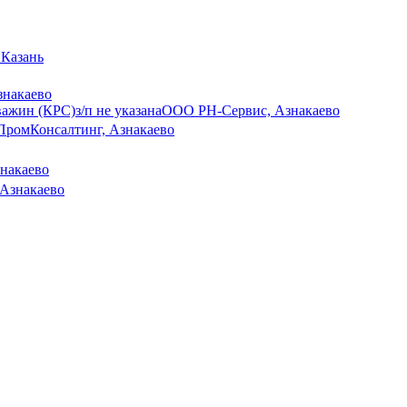
 Казань
знакаево
важин (КРС)
з/п не указана
ООО РН-Сервис, Азнакаево
ПромКонсалтинг, Азнакаево
накаево
 Азнакаево