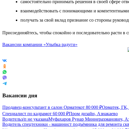
самостоятельно принимать решения в своей сфере отве
взаимодействовать с понимающими и компетентными
получать за свой вклад признание со стороны руководи
Присоединяйтесь, чтобы спокойно и последовательно расти в 
Вакансии компании «Улыбка радуги»
Вакансии дня
Продавец-консультант в салон Орматек
от
80 000
₽
Орматек, ГК,
Специалист по кадрам
от
60 000
₽
Пром дизайн, Азнакаево
Водитель
з/п не указана
Муфахаров Рунар Миннерахманович, А
Водитель спецтехники - машинист подъёмника для ремонта ск