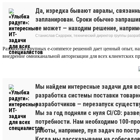
Да, изредка бывают авралы, связанн
запланирован. Сроки обычно запрашив
не может — находим решение, наприм
Станислав Сидорюк, технический директор группы разра
Разработка крупных e-commerce решений дает ценный опыт, н
внедрение омниканальной авторизации для всех клиентских пр
Мы найдем интересные задачи для вс
разработка системы поставки товарно
разработчиков — перезапуск существу
Мы за год подняли с нуля CI/CD: разв
потребности. Нам необходимо 100-про
работы, например, пул задач по постр
Когда мы рассказываем на собеседова