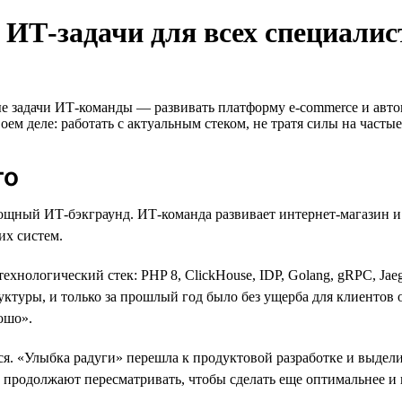
 ИТ-задачи для всех специалис
 задачи ИТ-команды — развивать платформу e-commerce и авто
ем деле: работать с актуальным стеком, не тратя силы на част
го
мощный ИТ-бэкграунд. ИТ-команда развивает интернет-магазин 
их систем.
нологический стек: PHP 8, ClickHouse, IDP, Golang, gRPC, Jaeger
уктуры, и только за прошлый год было без ущерба для клиентов 
ошо».
я. «Улыбка радуги» перешла к продуктовой разработке и выдел
ы продолжают пересматривать, чтобы сделать еще оптимальнее и