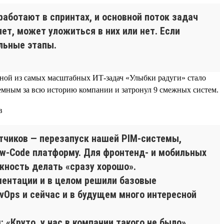
аботают в спринтах, и основной поток задач
ет, может уложиться в них или нет. Если
льные этапы.
дной из самых масштабных ИТ-задач «Улыбки радуги» стало
ъемным за всю историю компании и затронул 9 смежных систем.
тчиков — перезапуск нашей PIM-системы,
ow-Code платформу. Для фронтенд- и мобильных
жность делать «сразу хорошо».
ументации и в целом решили базовые
vOps и сейчас и в будущем много интересной
«Круто, у нас в компании такого не было».