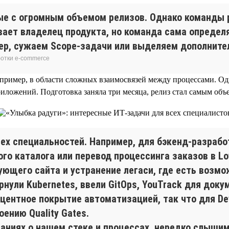
ые с огромным объемом релизов. Однако команды р
ает владелец продукта, но команда сама определя
ер, сужаем Scope-задачи или выделяем дополните
ботки e-commerce
апример, в области сложных взаимосвязей между процессами. О
иложений. Подготовка заняла три месяца, релиз стал самым об
ех специальностей. Например, для бэкенд-разрабо
го каталога или перевод процессинга заказов в L
ющего сайта и устранение легаси, где есть возмо
ернули Kubernetes, ввели GitOps, YouTrack для док
центное покрытие автоматизацией, так что для De
оению Quality Gates.
ниях о нашем стеке и процессах, нередко слышим: 