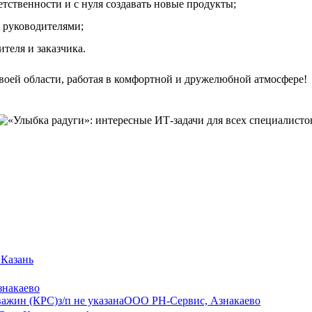
тственности и с нуля создавать новые продукты;
 руководителями;
теля и заказчика.
своей области, работая в комфортной и дружелюбной атмосфере!
 Казань
знакаево
важин (КРС)
з/п не указана
ООО РН-Сервис, Азнакаево