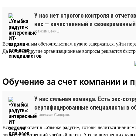
У нас нет строгого контроля и отчет
нас — качественный и своевременный
Максим Бекиш
Если по личным обстоятельствам нужно задержаться, уйти пора
Да и любые другие организационные вопросы решаются быстро
Обучение за счет компании и 
У нас сильная команда. Есть экс-сот
сертифицированные специалисты в обл
Станислав Сидорюк
Все, кто работает в «Улыбке радуги», готовы делиться знания
доступен внутренний учебный центр. А если внутренних курсо