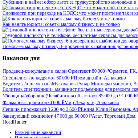
Субсидии в найме: обзор льгот за трудоустройство молодёжи и
Сложности при переходе на КЭДО: что может пойти не так и ка
Как нанять юриста: советы малому бизнесу и не только
Трудовой инспектор в телефоне: бесплатные сервисы для работ
Помогаем малому бизнесу: 6 проверенных шаблонов договоров
Вакансии дня
Продавец-консультант в салон Орматек
от
80 000
₽
Орматек, ГК,
Специалист по кадрам
от
60 000
₽
Пром дизайн, Азнакаево
Водитель
з/п не указана
Муфахаров Рунар Миннерахманович, А
Водитель спецтехники - машинист подъёмника для ремонта ск
Уборщица/уборщик (Челябинская область)
от
85 000
до
91 000
₽
Фармацевт-провизор
70 000
₽
Мир Лекарств, Азнакаево
Лепщик пирожков
от
3 200
до
3 600
₽
Енина Юлия Ивановна, Аз
Заведующий секцией
от
47 000
до
50 000
₽
Агат, Торговый Дом,
HeadHunter
Размещение вакансий
Поиск по резюме