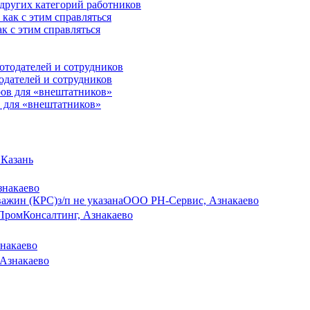
 других категорий работников
к с этим справляться
одателей и сотрудников
 для «внештатников»
 Казань
знакаево
важин (КРС)
з/п не указана
ООО РН-Сервис, Азнакаево
ПромКонсалтинг, Азнакаево
накаево
 Азнакаево