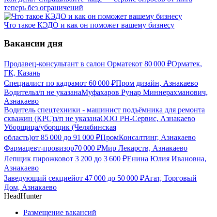
теперь без ограничений
Что такое КЭДО и как он поможет вашему бизнесу
Вакансии дня
Продавец-консультант в салон Орматек
от
80 000
₽
Орматек,
ГК, Казань
Специалист по кадрам
от
60 000
₽
Пром дизайн, Азнакаево
Водитель
з/п не указана
Муфахаров Рунар Миннерахманович,
Азнакаево
Водитель спецтехники - машинист подъёмника для ремонта
скважин (КРС)
з/п не указана
ООО РН-Сервис, Азнакаево
Уборщица/уборщик (Челябинская
область)
от
85 000
до
91 000
₽
ПромКонсалтинг, Азнакаево
Фармацевт-провизор
70 000
₽
Мир Лекарств, Азнакаево
Лепщик пирожков
от
3 200
до
3 600
₽
Енина Юлия Ивановна,
Азнакаево
Заведующий секцией
от
47 000
до
50 000
₽
Агат, Торговый
Дом, Азнакаево
HeadHunter
Размещение вакансий