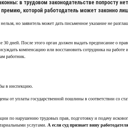
конны: в трудовом законодательстве попросту нет
 премию, которой работодатель может законно ли
ельзя, но заявитель может дать письменное указание не разглаш
ние 30 дней. После этого орган должен выдать предписание о п
исуждать компенсацию или восстановить сотрудника на работе 
сам работник.
обы в инспекцию.
ны от уплаты государственной пошлины в соответствии со стать
ации по нарушению трудовых прав, подготовку и подачу искового
отариальными услугами.
А если суд признает вину работодателя