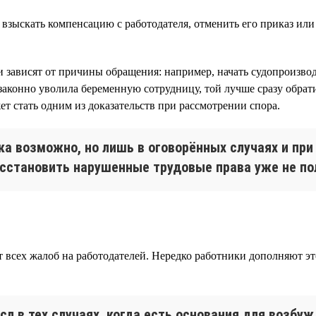
ь взыскать компенсацию с работодателя, отменить его приказ или
и зависят от причины обращения: например, начать судопроизв
езаконно уволила беременную сотрудницу, той лучше сразу обрати
т стать одним из доказательств при рассмотрении спора.
ка возможно, но лишь в оговорённых случаях и пр
осстановить нарушенные трудовые права уже не по
 всех жалоб на работодателей. Нередко работники дополняют эт
л в тех случаях, когда есть основания для возбуж