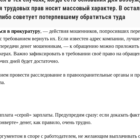
 трудовых прав носит массовый характер. В остал
либо советует потерпевшему обратиться туда
ься в прокуратуру
, — действия мошенников, попросивших переве
с требованием вернуть их. Если известен адрес компании, лучше
 передачи денег мошенникам, — к обращению можно приложить д
рах. Важно зафиксировать в требовании своё право на обращени
чих дней будет достаточно.
ванием провести расследование в правоохранительные органы и п
ла.
лата «серой» зарплаты. Предупредим сразу: если доказать факт
нверте» денег, как правило, очень трудно.
гументом в споре с работодателем, не желающим выплачивать о