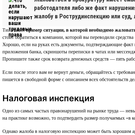
работодателя либо же факт нарушения
жалобу в Рострудинспекцию или суд, 
Типичный
пример ситуации, в которой необходимо жаловат
стоит обратиться к компании, которой вы переводили средства 
Хорошо, если на руках есть документы, подтверждающие факт
приложения банка, скриншоты переписки в чатах или мессендже
Пропишите также срок возврата денежных средств — пять рабо
Если после этого вам не вернут деньги, обращайтесь с требо
пишется в свободной форме с описанием всех обстоятельств де
Налоговая инспекция
Одно из самых частых правонарушений на рынке труда — невып
на практике возможно, то подтвердить размер получаемых «в ко
Однако жалоба в налоговую инспекцию может быть хорошим ар