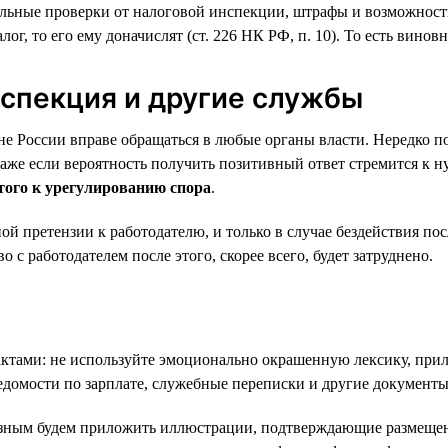
льные проверки от налоговой инспекции, штрафы и возможность
ог, то его ему доначислят (ст. 226 НК РФ, п. 10). То есть винов
нспекция и другие службы
не России вправе обращаться в любые органы власти. Нередко 
же если вероятность получить позитивный ответ стремится к н
того к урегулированию спора
.
ой претензии к работодателю, и только в случае бездействия п
о с работодателем после этого, скорее всего, будет затруднено.
актами: не используйте эмоционально окрашенную лексику, прил
домости по зарплате, служебные переписки и другие документы
езным будем приложить иллюстрации, подтверждающие размещен