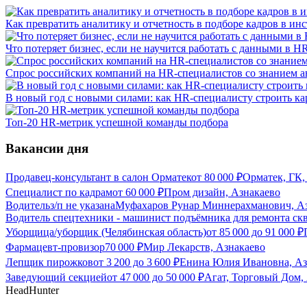
Как превратить аналитику и отчетность в подборе кадров в инс
Что потеряет бизнес, если не научится работать с данными в H
Спрос российских компаний на HR-специалистов со знанием ав
В новый год с новыми силами: как HR-специалисту строить кар
Топ-20 HR-метрик успешной команды подбора
Вакансии дня
Продавец-консультант в салон Орматек
от
80 000
₽
Орматек, ГК,
Специалист по кадрам
от
60 000
₽
Пром дизайн, Азнакаево
Водитель
з/п не указана
Муфахаров Рунар Миннерахманович, А
Водитель спецтехники - машинист подъёмника для ремонта ск
Уборщица/уборщик (Челябинская область)
от
85 000
до
91 000
₽
Фармацевт-провизор
70 000
₽
Мир Лекарств, Азнакаево
Лепщик пирожков
от
3 200
до
3 600
₽
Енина Юлия Ивановна, Аз
Заведующий секцией
от
47 000
до
50 000
₽
Агат, Торговый Дом,
HeadHunter