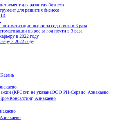
трумент для развития бизнеса
R
томатизации вырос за год почти в 3 раза
ьеру в 2022 году
 Казань
знакаево
важин (КРС)
з/п не указана
ООО РН-Сервис, Азнакаево
ПромКонсалтинг, Азнакаево
накаево
 Азнакаево