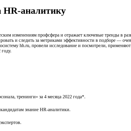
на HR-аналитику
ским изменениям профсфера и отражает ключевые тренды в разв
ровать и следить за метриками эффективности в подборе — очев
экосистему hh.ru, провели исследование и посмотрели, применяю
 году.
сонала, тренинги» за 4 месяца 2022 года*.
к кандидатам знание HR-аналитики.
экспертов.