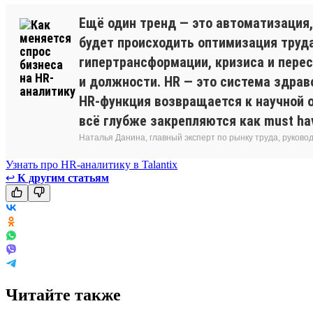
Ещё один тренд — это автоматизация, 
будет происходить оптимизация труда
гипертрансформации, кризиса и пере
и должности. HR — это система здрав
HR-функция возвращается к научной о
всё глубже закрепляются как must h
Наталья Данина, главный эксперт по рынку труда, руков
Узнать про HR-аналитику в Talantix
↩
К другим статьям
Читайте также