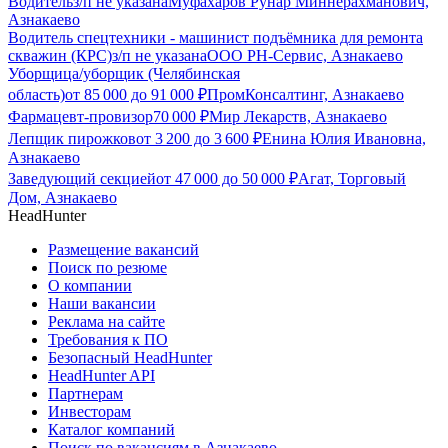
Водитель
з/п не указана
Муфахаров Рунар Миннерахманович,
Азнакаево
Водитель спецтехники - машинист подъёмника для ремонта
скважин (КРС)
з/п не указана
ООО РН-Сервис, Азнакаево
Уборщица/уборщик (Челябинская
область)
от
85 000
до
91 000
₽
ПромКонсалтинг, Азнакаево
Фармацевт-провизор
70 000
₽
Мир Лекарств, Азнакаево
Лепщик пирожков
от
3 200
до
3 600
₽
Енина Юлия Ивановна,
Азнакаево
Заведующий секцией
от
47 000
до
50 000
₽
Агат, Торговый
Дом, Азнакаево
HeadHunter
Размещение вакансий
Поиск по резюме
О компании
Наши вакансии
Реклама на сайте
Требования к ПО
Безопасный HeadHunter
HeadHunter API
Партнерам
Инвесторам
Каталог компаний
Поиск по вакансиям в Азнакаево