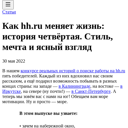
Статьи
Как hh.ru меняет жизнь:
история четвёртая. Стиль,
мечта и ясный взгляд
30 мая 2022
В нашем
конкурсе реальных историй о поиске работы на hh.ru
пять победителей. Каждый из них вдохновил нас своим
рассказом, а ещё подарил возможность побывать в разных
концах страны: на западе —
в Калининграде
, на востоке —
в
Иркутске
, на севере (ну почти!) —
в Санкт-Петербурге
. А
теперь мы зовём вас с нами на юг! Обещаем вам море
мотивации. Ну и просто — море.
В этом выпуске вы узнаете:
• зачем на набережной окно,