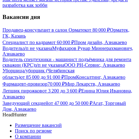
разработка как хобби
Вакансии дня
Продавец-консультант в салон Орматек
от
80 000
₽
Орматек,
ГК, Казань
Специалист по кадрам
от
60 000
₽
Пром дизайн, Азнакаево
Водитель
з/п не указана
Муфахаров Рунар Миннерахманович,
Азнакаево
Водитель спецтехники - машинист подъёмника для ремонта
скважин (КРС)
з/п не указана
ООО РН-Сервис, Азнакаево
Уборщица/уборщик (Челябинская
область)
от
85 000
до
91 000
₽
ПромКонсалтинг, Азнакаево
Фармацевт-провизор
70 000
₽
Мир Лекарств, Азнакаево
Лепщик пирожков
от
3 200
до
3 600
₽
Енина Юлия Ивановна,
Азнакаево
Заведующий секцией
от
47 000
до
50 000
₽
Агат, Торговый
Дом, Азнакаево
HeadHunter
Размещение вакансий
Поиск по резюме
О компании