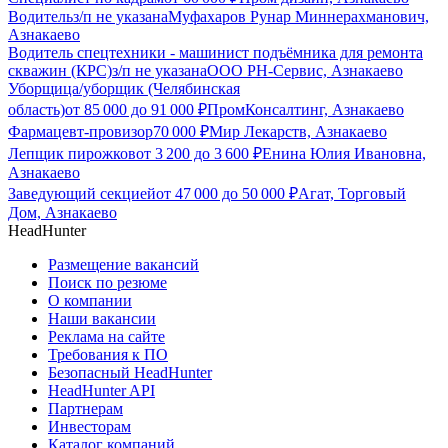
Водитель
з/п не указана
Муфахаров Рунар Миннерахманович,
Азнакаево
Водитель спецтехники - машинист подъёмника для ремонта
скважин (КРС)
з/п не указана
ООО РН-Сервис, Азнакаево
Уборщица/уборщик (Челябинская
область)
от
85 000
до
91 000
₽
ПромКонсалтинг, Азнакаево
Фармацевт-провизор
70 000
₽
Мир Лекарств, Азнакаево
Лепщик пирожков
от
3 200
до
3 600
₽
Енина Юлия Ивановна,
Азнакаево
Заведующий секцией
от
47 000
до
50 000
₽
Агат, Торговый
Дом, Азнакаево
HeadHunter
Размещение вакансий
Поиск по резюме
О компании
Наши вакансии
Реклама на сайте
Требования к ПО
Безопасный HeadHunter
HeadHunter API
Партнерам
Инвесторам
Каталог компаний