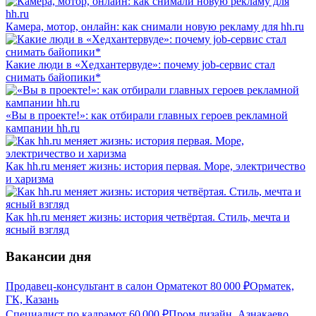
Камера, мотор, онлайн: как снимали новую рекламу для hh.ru
Какие люди в «Хедхантервуде»: почему job-сервис стал
снимать байопики*
«Вы в проекте!»: как отбирали главных героев рекламной
кампании hh.ru
Как hh.ru меняет жизнь: история первая. Море, электричество
и харизма
Как hh.ru меняет жизнь: история четвёртая. Стиль, мечта и
ясный взгляд
Вакансии дня
Продавец-консультант в салон Орматек
от
80 000
₽
Орматек,
ГК, Казань
Специалист по кадрам
от
60 000
₽
Пром дизайн, Азнакаево