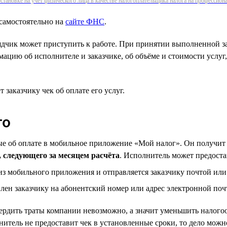
становке на учёт физического лица в качестве налогоплательщика налога на профессио
самостоятельно на
сайте ФНС
.
ядчик может приступить к работе. При принятии выполненной за
цию об исполнителе и заказчике, об объёме и стоимости услуг, 
заказчику чек об оплате его услуг.
го
ные об оплате в мобильное приложение «Мой налог». Он получит
а, следующего за месяцем расчёта
. Исполнитель может предоста
из мобильного приложения и отправляется заказчику почтой или
лен заказчику на абонентский номер или адрес электронной поч
ердить траты компании невозможно, а значит уменьшить налогоо
лнитель не предоставит чек в установленные сроки, то дело можн