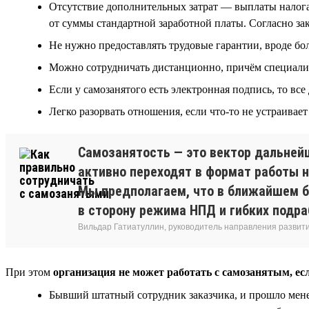
Отсутствие дополнительных затрат — выплаты налога
от суммы стандартной заработной платы. Согласно зако
Не нужно предоставлять трудовые гарантии, вроде б
Можно сотрудничать дистанционно, причём специалист
Если у самозанятого есть электронная подпись, то в
Легко разорвать отношения, если что-то не устраива
Самозанятость — это вектор дальнейш
активно переходят в формат работы н
Мы предполагаем, что в ближайшем б
в сторону режима НПД и гибких подра
Вильдар Гатиатуллин, руководитель направления развит
При этом
организация не может работать с самозанятым, ес
Бывший штатный сотрудник заказчика, и прошло менее