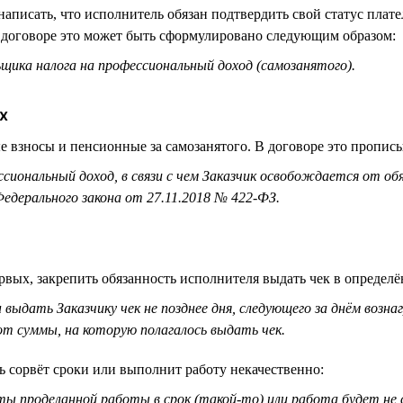
аписать, что исполнитель обязан подтвердить свой статус плат
В договоре это может быть сформулировано следующим образом:
ика налога на профессиональный доход (самозанятого).
х
е взносы и пенсионные за самозанятого. В договоре это прописыв
сиональный доход, в связи с чем Заказчик освобождается от об
едерального закона от 27.11.2018 № 422-ФЗ.
рвых, закрепить обязанность исполнителя выдать чек в определ
 выдать Заказчику чек не позднее дня, следующего за днём возна
т суммы, на которую полагалось выдать чек.
ь сорвёт сроки или выполнит работу некачественно:
аты проделанной работы в срок (такой-то) или работа будет н