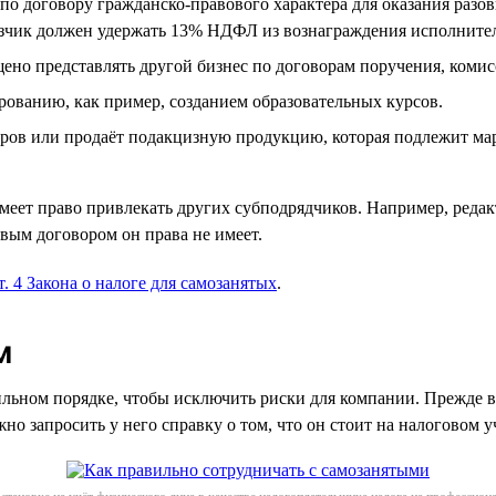
о договору гражданско-правового характера для оказания разов
азчик должен удержать 13% НДФЛ из вознаграждения исполнител
щено представлять другой бизнес по договорам поручения, коми
рованию, как пример, созданием образовательных курсов.
аров или продаёт подакцизную продукцию, которая подлежит ма
еет право привлекать других субподрядчиков. Например, редакт
овым договором он права не имеет.
ст. 4 Закона о налоге для самозанятых
.
м
льном порядке, чтобы исключить риски для компании. Прежде вс
о запросить у него справку о том, что он стоит на налоговом уч