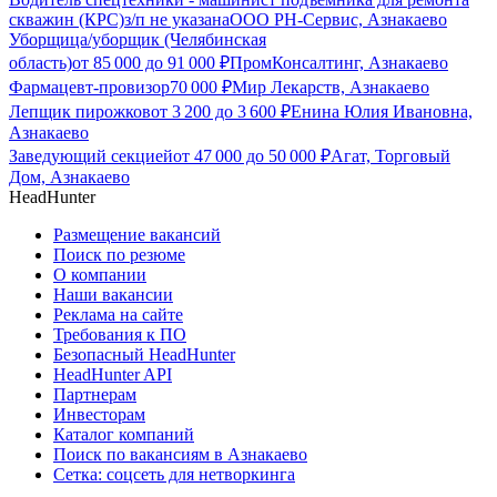
скважин (КРС)
з/п не указана
ООО РН-Сервис, Азнакаево
Уборщица/уборщик (Челябинская
область)
от
85 000
до
91 000
₽
ПромКонсалтинг, Азнакаево
Фармацевт-провизор
70 000
₽
Мир Лекарств, Азнакаево
Лепщик пирожков
от
3 200
до
3 600
₽
Енина Юлия Ивановна,
Азнакаево
Заведующий секцией
от
47 000
до
50 000
₽
Агат, Торговый
Дом, Азнакаево
HeadHunter
Размещение вакансий
Поиск по резюме
О компании
Наши вакансии
Реклама на сайте
Требования к ПО
Безопасный HeadHunter
HeadHunter API
Партнерам
Инвесторам
Каталог компаний
Поиск по вакансиям в Азнакаево
Сетка: соцсеть для нетворкинга