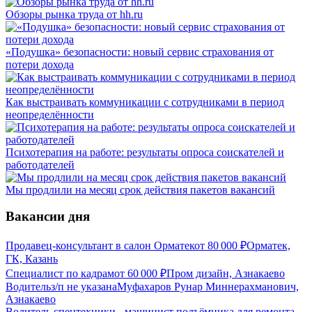
Обзоры рынка труда от hh.ru
«Подушка» безопасности: новый сервис страхования от
потери дохода
Как выстраивать коммуникации с сотрудниками в период
неопределённости
Психотерапия на работе: результаты опроса соискателей и
работодателей
Мы продлили на месяц срок действия пакетов вакансий
Вакансии дня
Продавец-консультант в салон Орматек
от
80 000
₽
Орматек,
ГК, Казань
Специалист по кадрам
от
60 000
₽
Пром дизайн, Азнакаево
Водитель
з/п не указана
Муфахаров Рунар Миннерахманович,
Азнакаево
Водитель спецтехники - машинист подъёмника для ремонта