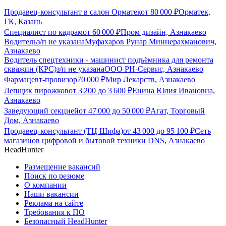
Продавец-консультант в салон Орматек
от
80 000
₽
Орматек,
ГК, Казань
Специалист по кадрам
от
60 000
₽
Пром дизайн, Азнакаево
Водитель
з/п не указана
Муфахаров Рунар Миннерахманович,
Азнакаево
Водитель спецтехники - машинист подъёмника для ремонта
скважин (КРС)
з/п не указана
ООО РН-Сервис, Азнакаево
Фармацевт-провизор
70 000
₽
Мир Лекарств, Азнакаево
Лепщик пирожков
от
3 200
до
3 600
₽
Енина Юлия Ивановна,
Азнакаево
Заведующий секцией
от
47 000
до
50 000
₽
Агат, Торговый
Дом, Азнакаево
Продавец-консультант (ТЦ Шифа)
от
43 000
до
95 100
₽
Сеть
магазинов цифровой и бытовой техники DNS, Азнакаево
HeadHunter
Размещение вакансий
Поиск по резюме
О компании
Наши вакансии
Реклама на сайте
Требования к ПО
Безопасный HeadHunter