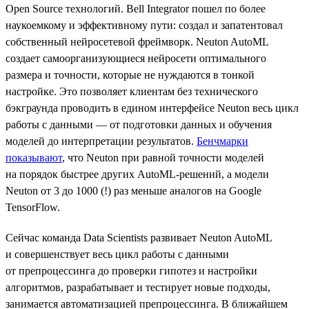
Open Source технологий. Bell Integrator пошел по более
наукоемкому и эффективному пути: создал и запатентовал
собственный нейросетевой фреймворк. Neuton AutoML
создает самоорганизующиеся нейросети оптимального
размера и точности, которые не нуждаются в тонкой
настройке. Это позволяет клиентам без технического
бэкграунда проводить в едином интерфейсе Neuton весь цикл
работы с данными — от подготовки данных и обучения
моделей до интерпретации результатов.
Бенчмарки
показывают
, что Neuton при равной точности моделей
на порядок быстрее других AutoML-решений, а модели
Neuton от 3 до 1000 (!) раз меньше аналогов на Google
TensorFlow.
Сейчас команда Data Scientists развивает Neuton AutoML
и совершенствует весь цикл работы с данными
от препроцессинга до проверки гипотез и настройки
алгоритмов, разрабатывает и тестирует новые подходы,
занимается автоматизацией препроцессинга. В ближайшем