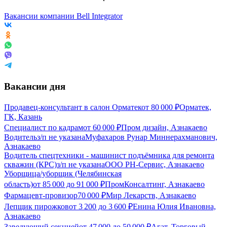
Вакансии компании Bell Integrator
Вакансии дня
Продавец-консультант в салон Орматек
от
80 000
₽
Орматек,
ГК, Казань
Специалист по кадрам
от
60 000
₽
Пром дизайн, Азнакаево
Водитель
з/п не указана
Муфахаров Рунар Миннерахманович,
Азнакаево
Водитель спецтехники - машинист подъёмника для ремонта
скважин (КРС)
з/п не указана
ООО РН-Сервис, Азнакаево
Уборщица/уборщик (Челябинская
область)
от
85 000
до
91 000
₽
ПромКонсалтинг, Азнакаево
Фармацевт-провизор
70 000
₽
Мир Лекарств, Азнакаево
Лепщик пирожков
от
3 200
до
3 600
₽
Енина Юлия Ивановна,
Азнакаево
Заведующий секцией
от
47 000
до
50 000
₽
Агат, Торговый