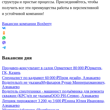
структура и простые процессы. Присоединяйтесь, чтобы
получить все эти преимущества работы в перспективной
и устойчивой компании!
Вакансии компании Boxberry
Вакансии дня
Продавец-консультант в салон Орматек
от
80 000
₽
Орматек,
ГК, Казань
Специалист по кадрам
от
60 000
₽
Пром дизайн, Азнакаево
Водитель
з/п не указана
Муфахаров Рунар Миннерахманович,
Азнакаево
Водитель спецтехники - машинист подъёмника для ремонта
скважин (КРС)
з/п не указана
ООО РН-Сервис, Азнакаево
Лепщик пирожков
от
3 200
до
3 600
₽
Енина Юлия Ивановна,
Азнакаево
Уборщица/уборщик (Челябинская