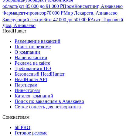
область)
от
85 000
до
91 000
₽
ПромКонсалтинг, Азнакаево
Фармацевт-провизор
70 000
₽
Мир Лекарств, Азнакаево
Заведующий секцией
от
47 000
до
50 000
₽
Агат, Торговый
Дом, Азнакаево
HeadHunter
Размещение вакансий
Поиск по резюме
О компании
Наши вакансии
Реклама на сайте
Требования к ПО
Безопасный HeadHunter
HeadHunter API
Партнерам
Инвесторам
Каталог компаний
Поиск по вакансиям в Азнакаево
Сетка: соцсеть для нетворкинга
Соискателям
hh PRO
Готовое резюме