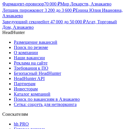
Фармацевт-провизор
70 000
₽
Мир Лекарств, Азнакаево
Лепщик пирожков
от
3 200
до
3 600
₽
Енина Юлия Ивановна,
Азнакаево
Заведующий секцией
от
47 000
до
50 000
₽
Агат, Торговый
Дом, Азнакаево
HeadHunter
Размещение вакансий
Поиск по резюме
О компании
Наши вакансии
Реклама на сайте
Требования к ПО
Безопасный HeadHunter
HeadHunter API
Партнерам
Инвесторам
Каталог компаний
Поиск по вакансиям в Азнакаево
Сетка: соцсеть для нетворкинга
Соискателям
hh PRO