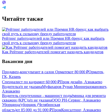
Читайте также
Рейтинг работодателей или Премия HR-бренд: как выбрать
свой путь к сильному бренду работодателя
Как Рейтинг работодателей помогает находить кандидатов
Вакансии дня
Продавец-консультант в салон Орматек
от
80 000
₽
Орматек,
ГК, Казань
Специалист по кадрам
от
60 000
₽
Пром дизайн, Азнакаево
Водитель
з/п не указана
Муфахаров Рунар Миннерахманович,
Азнакаево
Водитель спецтехники - машинист подъёмника для ремонта
скважин (КРС)
з/п не указана
ООО РН-Сервис, Азнакаево
Уборщица/уборщик (Челябинская
область)
от
85 000
до
91 000
₽
ПромКонсалтинг, Азнакаево