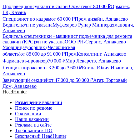
Продавец-консультант в салон Орматек
от
80 000
₽
Орматек,
ГК, Казань
Специалист по кадрам
от
60 000
₽
Пром дизайн, Азнакаево
Водитель
з/п не указана
Муфахаров Рунар Миннерахманович,
Азнакаево
Водитель спецтехники - машинист подъёмника для ремонта
скважин (КРС)
з/п не указана
ООО РН-Сервис, Азнакаево
Уборщица/уборщик (Челябинская
область)
от
85 000
до
91 000
₽
ПромКонсалтинг, Азнакаево
Фармацевт-провизор
70 000
₽
Мир Лекарств, Азнакаево
Лепщик пирожков
от
3 200
до
3 600
₽
Енина Юлия Ивановна,
Азнакаево
Заведующий секцией
от
47 000
до
50 000
₽
Агат, Торговый
Дом, Азнакаево
HeadHunter
Размещение вакансий
Поиск по резюме
О компании
Наши вакансии
Реклама на сайте
Требования к ПО
Безопасный HeadHunter