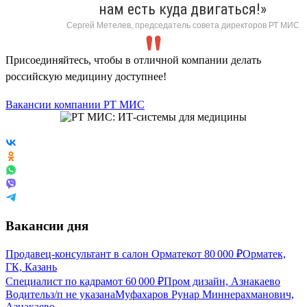
нам есть куда двигаться!»
Сергей Метелев, председатель совета директоров РТ МИС
Присоединяйтесь, чтобы в отличной компании делать
российскую медицину доступнее!
Вакансии компании РТ МИС
Вакансии дня
Продавец-консультант в салон Орматек
от
80 000
₽
Орматек,
ГК, Казань
Специалист по кадрам
от
60 000
₽
Пром дизайн, Азнакаево
Водитель
з/п не указана
Муфахаров Рунар Миннерахманович,
Азнакаево