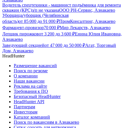
Водитель спецтехники - машинист подъёмника для ремонта
скважин (КРС)
з/п не указана
ООО РН-Сервис, Азнакаево
Уборщица/уборщик (Челябинская
область)
от
85 000
до
91 000
₽
ПромКонсалтинг, Азнакаево
Фармацевт-провизор
70 000
₽
Мир Лекарств, Азнакаево
Лепщик пирожков
от
3 200
до
3 600
₽
Енина Юлия Ивановна,
Азнакаево
Заведующий секцией
от
47 000
до
50 000
₽
Агат, Торговый
Дом, Азнакаево
HeadHunter
Размещение вакансий
Поиск по резюме
О компании
Наши вакансии
Реклама на сайте
Требования к ПО
Безопасный HeadHunter
HeadHunter API
Партнерам
Инвесторам
Каталог компаний
Поиск по вакансиям в Азнакаево
Сетка: соцсеть для нетворкинга